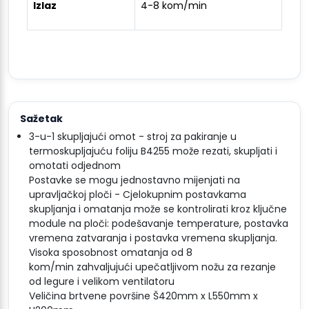
Izlaz
4-8 kom/min
Sažetak
3-u-1 skupljajući omot - stroj za pakiranje u
termoskupljajuću foliju B4255 može rezati, skupljati i
omotati odjednom
Postavke se mogu jednostavno mijenjati na
upravljačkoj ploči - Cjelokupnim postavkama
skupljanja i omatanja može se kontrolirati kroz ključne
module na ploči: podešavanje temperature, postavka
vremena zatvaranja i postavka vremena skupljanja.
Visoka sposobnost omatanja od 8
kom/min zahvaljujući upečatljivom nožu za rezanje
od legure i velikom ventilatoru
Veličina brtvene površine Š420mm x L550mm x