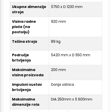
Ukupne dimenzije
Š750 x D 1230 mm
stroja
Visina radne
920 mm
ploče (na
postolju)
Težina stroja
89 kg
Područje
Š420 mm x D 550 mm
brtvljenja
Maksimalna
200 mm
visina proizvoda
Impulsni sustav
Donja oštrica
brtvljenja
Maksimalne
DIA 250mm x Š 600mm
dimenzije rola