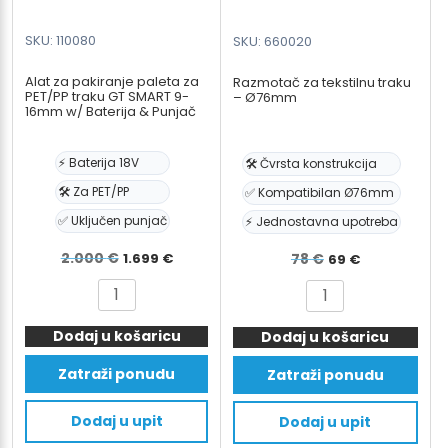
SKU: 110080
SKU: 660020
Alat za pakiranje paleta za
Razmotač za tekstilnu traku
PET/PP traku GT SMART 9-
– Ø76mm
16mm w/ Baterija & Punjač
⚡ Baterija 18V
🛠️ Čvrsta konstrukcija
🛠️ Za PET/PP
✅ Kompatibilan Ø76mm
✅ Uključen punjač
⚡ Jednostavna upotreba
Izvorna
Trenutna
Izvorna
Trenutna
2.000
€
1.699
€
78
€
69
€
cijena
cijena
cijena
cijena
Alat
Razmotač
bila
je:
bila
je:
za
za
je:
1.699 €.
je:
69 €.
Dodaj u košaricu
pakiranje
Dodaj u košaricu
tekstilnu
paleta
2.000 €.
traku
78 €.
Zatraži ponudu
Zatraži ponudu
za
-
PET/PP
Ø76mm
Dodaj u upit
Dodaj u upit
traku
količina