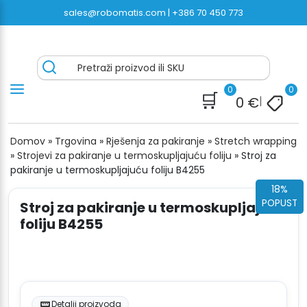
Preskoči
sales@robomatis.com |
+386 70 450 773
na
sadržaj
ROBOMATIS®
Battery Strapping Tools and Packing Machines
Pretraži proizvod ili SKU
Delivered Fast and Free
0
0
🛒
0
€
|
Domov
»
Trgovina
»
Rješenja za pakiranje
»
Stretch wrapping
»
Strojevi za pakiranje u termoskupljajuću foliju
»
Stroj za
pakiranje u termoskupljajuću foliju B4255
18%
POPUST
Stroj za pakiranje u termoskupljajuću
foliju B4255
Detalji proizvoda