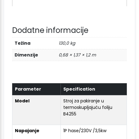
Dodatne informacije
Težina
130,0 kg
Dimenzije
0,68 × 1,37 × 1,2 m
Parameter
Specification
Model
Stroj za pakiranje u
termoskupljajuću foliju
B4255
Napajanje
1P hase/230V /3,5kw