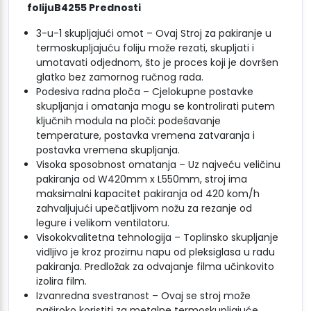
folijuB4255 Prednosti
3-u-1 skupljajući omot – Ovaj Stroj za pakiranje u
termoskupljajuću foliju može rezati, skupljati i
umotavati odjednom, što je proces koji je dovršen
glatko bez zamornog ručnog rada.
Podesiva radna ploča – Cjelokupne postavke
skupljanja i omatanja mogu se kontrolirati putem
ključnih modula na ploči: podešavanje
temperature, postavka vremena zatvaranja i
postavka vremena skupljanja.
Visoka sposobnost omatanja – Uz najveću veličinu
pakiranja od W420mm x L550mm, stroj ima
maksimalni kapacitet pakiranja od 420 kom/h
zahvaljujući upečatljivom nožu za rezanje od
legure i velikom ventilatoru.
Visokokvalitetna tehnologija – Toplinsko skupljanje
vidljivo je kroz prozirnu napu od pleksiglasa u radu
pakiranja. Predložak za odvajanje filma učinkovito
izolira film.
Izvanredna svestranost – Ovaj se stroj može
naširoko koristiti za metalne termoskupljajuće