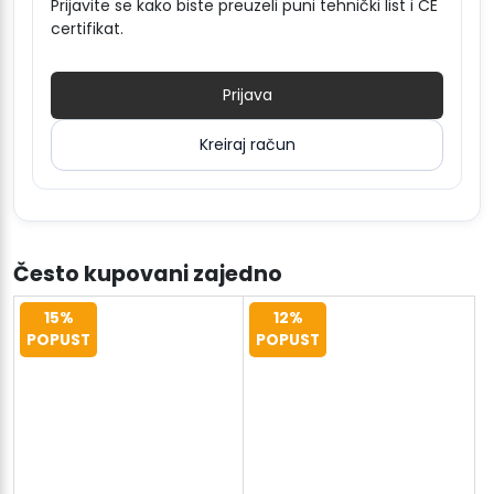
Prijavite se kako biste preuzeli puni tehnički list i CE
certifikat.
Prijava
Kreiraj račun
Često kupovani zajedno
15%
12%
POPUST
POPUST