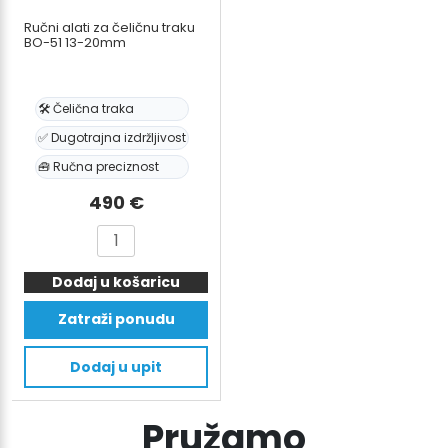
Ručni alati za čeličnu traku
BO-51 13-20mm
🛠️ Čelična traka
✅ Dugotrajna izdržljivost
🧰 Ručna preciznost
490
€
Ručni
alati
Dodaj u košaricu
za
čeličnu
Zatraži ponudu
traku
BO-
Dodaj u upit
51
13-
Pružamo
20mm