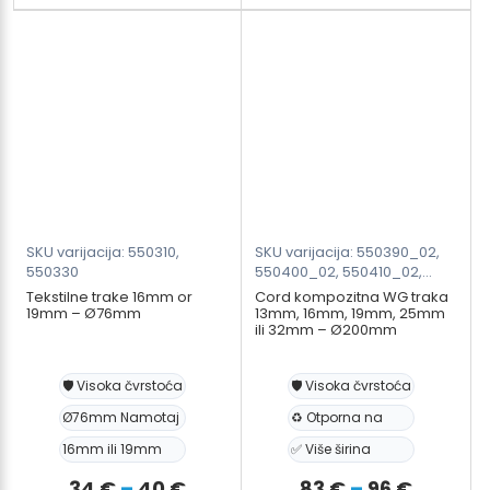
GT
SMART
9-
16mm
w/
Baterija
&
Punjač
količina
SKU varijacija: 550310,
SKU varijacija: 550390_02,
550330
550400_02, 550410_02,
550420_02, 550430_02
Tekstilne trake 16mm or
Cord kompozitna WG traka
19mm – Ø76mm
13mm, 16mm, 19mm, 25mm
ili 32mm – Ø200mm
🛡️ Visoka čvrstoća
🛡️ Visoka čvrstoća
Ø76mm Namotaj
♻️ Otporna na
16mm ili 19mm
✅ Više širina
Raspon
Raspon
34
€
–
40
€
83
€
–
96
€