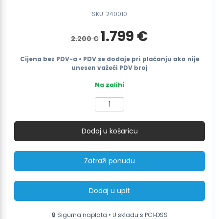
SKU: 240010
Izvorna
Trenutna
1.799
€
2.200
€
cijena
cijena
bila
je:
je:
1.799 €.
Cijena bez PDV-a • PDV se dodaje pri plaćanju ako nije
2.200 €.
unesen važeći PDV broj
Na zalihi
Stroj
za
pakiranje
Dodaj u košaricu
u
termoskupljajuću
foliju
Zatraži ponudu
B4255
količina
Dodaj u upit
🔒 Sigurna naplata • U skladu s PCI‑DSS