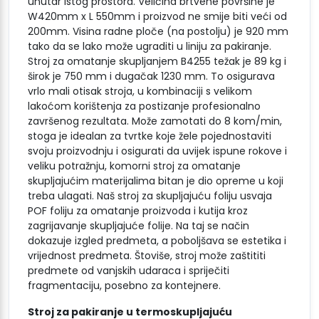
unutar istog prostora. Veličina brtvene površine je
W420mm x L 550mm i proizvod ne smije biti veći od
200mm. Visina radne ploče (na postolju) je 920 mm
tako da se lako može ugraditi u liniju za pakiranje.
Stroj za omatanje skupljanjem B4255 težak je 89 kg i
širok je 750 mm i dugačak 1230 mm. To osigurava
vrlo mali otisak stroja, u kombinaciji s velikom
lakoćom korištenja za postizanje profesionalno
završenog rezultata. Može zamotati do 8 kom/min,
stoga je idealan za tvrtke koje žele pojednostaviti
svoju proizvodnju i osigurati da uvijek ispune rokove i
veliku potražnju, komorni stroj za omatanje
skupljajućim materijalima bitan je dio opreme u koji
treba ulagati. Naš stroj za skupljajuću foliju usvaja
POF foliju za omatanje proizvoda i kutija kroz
zagrijavanje skupljajuće folije. Na taj se način
dokazuje izgled predmeta, a poboljšava se estetika i
vrijednost predmeta. Štoviše, stroj može zaštititi
predmete od vanjskih udaraca i spriječiti
fragmentaciju, posebno za kontejnere.
Stroj za pakiranje u termoskupljajuću