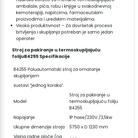
ambalaže, pića, robu i knjige u svakodnevnoj
kemoterapiji, napitcima, farmaceutskim
proizvodima i uredskim materijalima.
Visoka produktivnost – Za dovršetak procesa
brtvljenja i skupljanja potreban je samo jedan
operater
Stroj za pakiranje u termoskupljajuću
folijuB4255 Specifikacije
B4255 Poluautomatski stroj za omatanje
skupljanjem
sustavi “jednog koraka”.
Stroj za pakiranje u
Model
termoskupljajuću foliju
B4255
Napajanje
1P hase/230V /3,5kw
Ukupne dimenzije stroja
Š750 x D 1230 mm
Visina radne ploče (na