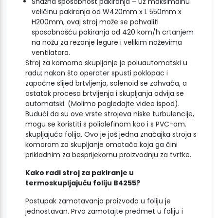
Snažna sposobnost pakiranja – Uz maksimalnu
veličinu pakiranja od W420mm x L 550mm x
H200mm, ovaj stroj može se pohvaliti
sposobnošću pakiranja od 420 kom/h crtanjem
na nožu za rezanje legure i velikim noževima
ventilatora.
Stroj za komorno skupljanje je poluautomatski u
radu; nakon što operater spusti poklopac i
započne slijed brtvljenja, solenoid se zahvaća, a
ostatak procesa brtvljenja i skupljanja odvija se
automatski. (Molimo pogledajte video ispod).
Budući da su ove vrste strojeva niske turbulencije,
mogu se koristiti s poliolefinom kao i s PVC-om.
skupljajuća folija. Ovo je još jedna značajka stroja s
komorom za skupljanje omotača koja ga čini
prikladnim za besprijekornu proizvodnju za tvrtke.
Kako radi stroj za pakiranje u
termoskupljajuću foliju B4255?
Postupak zamotavanja proizvoda u foliju je
jednostavan. Prvo zamotajte predmet u foliju i