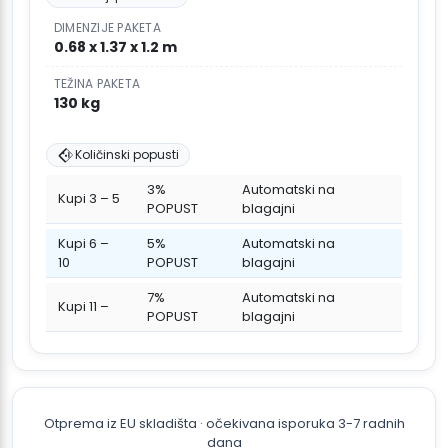
DIMENZIJE PAKETA
0.68 x 1.37 x 1.2 m
TEŽINA PAKETA
130 kg
Količinski popusti
3%
Automatski na
Kupi 3 – 5
POPUST
blagajni
Kupi 6 –
5%
Automatski na
10
POPUST
blagajni
7%
Automatski na
Kupi 11 –
POPUST
blagajni
Otprema iz EU skladišta · očekivana isporuka 3-7 radnih
dana