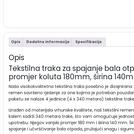
Opis
Dodatne informacije
Specifikacije
Opis
Tekstilna traka za spajanje bala o
promjer koluta 180mm, širina 140
Naša visokokvalitetna tekstilna traka posebno je dizajnirana
remen savršeno rješenje za one kojima je potreban pouzdan 
paketu se nalaze 4 jedinice (4 x 340 metara) tekstilne trak
Izrađen od materijala vrhunske kvalitete, naš tekstilni remen 
kalem sadrži 340 metara trake, što vam omogućuje jednosta
upotrebu. Njegov vanjski promjer 180 mm i širina 140 mm. Ši
spajanje i učvršćivanje bala otpada, pružajući snagu i sigu