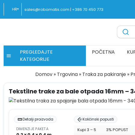
Preskoči
HR
sales@robomatis.com |
+386 70 450 773
▾
na
sadržaj
ROBOMATIS®
Battery Strapping Tools and Packing Machines Delivere
PREGLEDAJTE
POČETNA
KU
KATEGORIJE
Domov
»
Trgovina
»
Traka za pakiranje
»
P
Tekstilne trake za bale otpada 16mm –
Detalji proizvoda
Količinski popusti
DIMENZIJE PAKETA
Kupi 3 – 5
3% POPUST
0.2 x 0.4 x 0.4 m