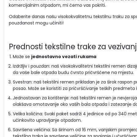
komercijalnim otpadom, mi ćemo vas pokriti.
Odaberite danas našu visokokvalitetnu tekstilnu traku za spaja
pouzdanost mogu učiniti!
Prednosti tekstilne trake za veziv
Može se
jednostavno vezati rukama
Izdržljiv i pouzdan: naš visokokvalitetni tekstilni remen diza
da vaše bale otpada budu čvrsto pričvršćene na mjestu.
Svestran: naš tekstilni remen prikladan je za širok raspon 
posao. Može se koristiti za pričvršćivanje teških predmeta i
Jednostavan za korištenje: naš tekstilni remen je nevjeroj
olakšava omotavanje oko vaših bala otpada i zatezanje do 
Velika količina: Svaki paket sadrži 4 jedinice od po 340 me
učinkovito upravljanje otpadom.
Savršena veličina: Sa širinom od 16 mm, vanjskim promj
tekstilna traka je savršene veličine za spajanje i učvršćiva