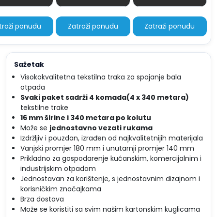
Količina
Količina
Količina
traži ponudu
Zatraži ponudu
Zatraži ponudu
Sažetak
Visokokvalitetna tekstilna traka za spajanje bala
otpada
Svaki paket sadrži 4 komada(4 x 340 metara)
tekstilne trake
16 mm širine i 340 metara po kolutu
Može se
jednostavno vezati rukama
Izdržljiv i pouzdan, izrađen od najkvalitetnijih materijala
Vanjski promjer 180 mm i unutarnji promjer 140 mm
Prikladno za gospodarenje kućanskim, komercijalnim i
industrijskim otpadom
Jednostavan za korištenje, s jednostavnim dizajnom i
korisničkim značajkama
Brza dostava
Može se koristiti sa svim našim kartonskim kuglicama