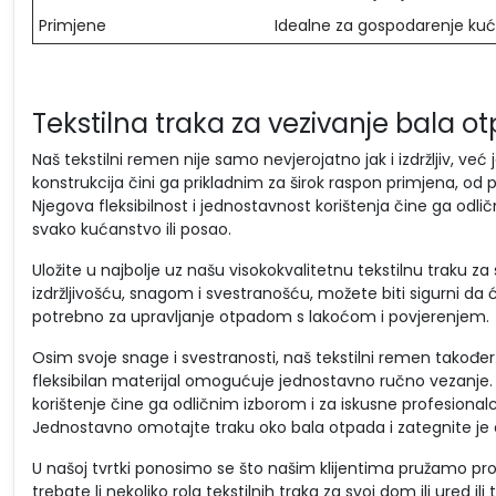
Primjene
Idealne za gospodarenje kuć
Tekstilna traka za vezivanje bala
Naš tekstilni remen nije samo nevjerojatno jak i izdržljiv, već
konstrukcija čini ga prikladnim za širok raspon primjena, od
Njegova fleksibilnost i jednostavnost korištenja čine ga odl
svako kućanstvo ili posao.
Uložite u najbolje uz našu visokokvalitetnu tekstilnu trak
izdržljivošću, snagom i svestranošću, možete biti sigurni da 
potrebno za upravljanje otpadom s lakoćom i povjerenjem.
Osim svoje snage i svestranosti, naš tekstilni remen također j
fleksibilan materijal omogućuje jednostavno ručno vezanje.
korištenje čine ga odličnim izborom i za iskusne profesional
Jednostavno omotajte traku oko bala otpada i zategnite je d
U našoj tvrtki ponosimo se što našim klijentima pružamo proiz
trebate li nekoliko rola tekstilnih traka za svoj dom ili ured 