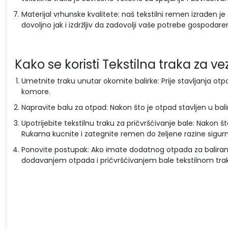
Materijal vrhunske kvalitete: naš tekstilni remen izrađen je
dovoljno jak i izdržljiv da zadovolji vaše potrebe gospoda
Kako se koristi Tekstilna traka za 
Umetnite traku unutar okomite balirke: Prije stavljanja ot
komore.
Napravite balu za otpad: Nakon što je otpad stavljen u balirk
Upotrijebite tekstilnu traku za pričvršćivanje bale: Nakon št
Rukama kucnite i zategnite remen do željene razine sigurn
Ponovite postupak: Ako imate dodatnog otpada za baliran
dodavanjem otpada i pričvršćivanjem bale tekstilnom tr