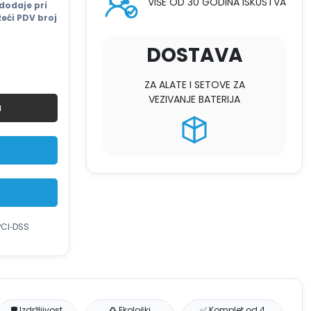
VIŠE OD 30 GODINA ISKUSTVA
dodaje pri
eći PDV broj
DOSTAVA
ZA ALATE I SETOVE ZA
VEZIVANJE BATERIJA
u
PCI‑DSS
🛡️ Izdržljivost
♻️ Ekološki
✅ Komplet od 4