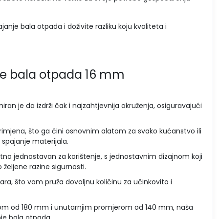
nje bala otpada i doživite razliku koju kvaliteta i
anje bala otpada 16 mm
jniran je da izdrži čak i najzahtjevnija okruženja, osiguravajući
primjena, što ga čini osnovnim alatom za svako kućanstvo ili
 spajanje materijala.
atno jednostavan za korištenje, s jednostavnim dizajnom koji
željene razine sigurnosti.
tara, što vam pruža dovoljnu količinu za učinkovito i
erom od 180 mm i unutarnjim promjerom od 140 mm, naša
nje bala otpada.