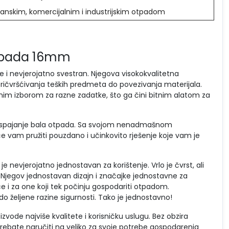
anskim, komercijalnim i industrijskim otpadom
 otpada 16mm
 je i nevjerojatno svestran. Njegova visokokvalitetna
 pričvršćivanja teških predmeta do povezivanja materijala.
ičnim izborom za razne zadatke, što ga čini bitnim alatom za
u za spajanje bala otpada. Sa svojom nenadmašnom
će vam pružiti pouzdano i učinkovito rješenje koje vam je
e nevjerojatno jednostavan za korištenje. Vrlo je čvrst, ali
 Njegov jednostavan dizajn i značajke jednostavne za
ce i za one koji tek počinju gospodariti otpadom.
o željene razine sigurnosti. Tako je jednostavno!
vode najviše kvalitete i korisničku uslugu. Bez obzira
ili trebate naručiti na veliko za svoje potrebe gospodarenja