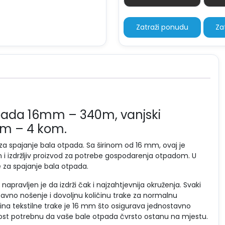
Količina
Zatraži ponudu
Za
tpada 16mm – 340m, vanjski
mm – 4 kom.
 za spajanje bala otpada. Sa širinom od 16 mm, ovaj je
i izdržljiv proizvod za potrebe gospodarenja otpadom. U
e za spajanje bala otpada.
napravljen je da izdrži čak i najzahtjevnija okruženja. Svaki
vno nošenje i dovoljnu količinu trake za normalnu
rina tekstilne trake je 16 mm što osigurava jednostavno
rnost potrebnu da vaše bale otpada čvrsto ostanu na mjestu.