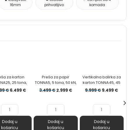
16mm
prihvatljivo
komada
eša za karton
Preša za papir
Vertikalna balirka za
P
NA25, 25 tona,
TONNA5, 5 tona, 50 kN,
karton TONNA45, 45
30
kN, bala 160 kg
bala 40kg
tona, 450kN, bala
a
Izvorna
Trenutna
Izvorna
Trenutna
Izvorna
Tren
999
€
6.499
€
3.499
€
2.999
€
9.999
€
9.499
€
450kg
cijena
cijena
cijena
cijena
cijena
cijen
bila
je:
bila
je:
bila
je:
je:
6.499 €.
je:
2.999 €.
je:
9.499
6.999 €.
3.499 €.
9.999 €.
Dodaj u
Dodaj u
Dodaj u
košaricu
košaricu
košaricu