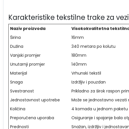
Karakteristike tekstilne trake za 
Naziv proizvoda
Visokokvalitetna tekstiln
Širina
16mm
Dužina
340 metara po kolutu
Vanjski promjer
180mm
Unutarnji promjer
140mm
Materijal
Vrhunski tekstil
Snaga
Izdržljiv i pouzdan
Svestranost
Prikladno za širok raspon pr
Jednostavnost upotrebe
Može se jednostavno vezati
Količina
4 komada u jednom paketu 
Preporučena uporaba
Osiguranje i spajanje bala o
Prednosti
Snažan, izdržljiv i jednostavan