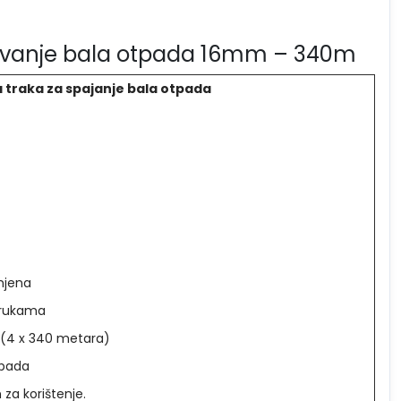
vezivanje bala otpada 16mm – 340m
a traka za spajanje bala otpada
imjena
 rukama
(4 x 340 metara)
tpada
 za korištenje.