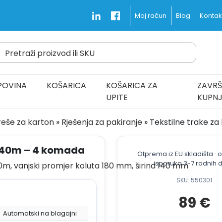
Blog
Kontakt
Moj račun
Pretraži proizvod ili SKU
d Fast and Free
POVINA
KOŠARICA
KOŠARICA ZA
ZAVRŠ
UPITE
KUPN
reše za karton
»
Rješenja za pakiranje
»
Tekstilne trake z
 340m – 4 komada
Otprema iz EU skladišta ·
isporuka 3-7 radnih 
SKU: 550301
89
€
Automatski na blagajni