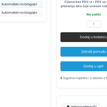
Cijena bez PDV-a • PDV se 
Automatski na blagajni
plaćanju ako nije unesen važ
Automatski na blagajni
Na zalihi
Tekstilne
trake
za
Dodaj u košaric
bale
otpada
16mm
Zatraži ponudu
-
340m
-
Dodaj u upit
4
komada
količina
🔒 Sigurna naplata • U skladu s 
🛡️ Jednogodišnja EU