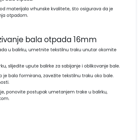
 od materijala vrhunske kvalitete, što osigurava da je
renja otpadom.
vezivanje bala otpada 16mm
pada u balirku, umetnite tekstilnu traku unutar okomite
u, slijedite upute balirke za sabijanje i oblikovanje bale.
o je bala formirana, zavežite tekstilnu traku oko bale.
osti.
je, ponovite postupak umetanjem trake u balirku,
akom.