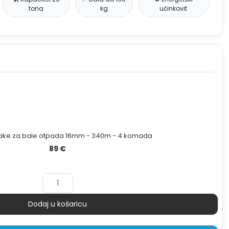
tona
kg
učinkovit
trake za bale otpada 16mm - 340m - 4 komada
89
€
Dodaj u košaricu
Količina