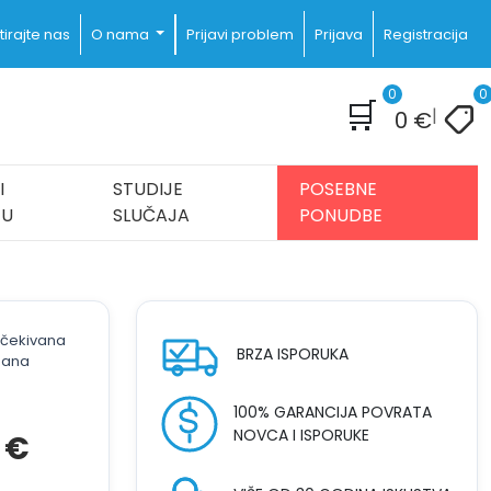
irajte nas
O nama
Prijavi problem
Prijava
Registracija
0
0
🛒
|
0
€
I
STUDIJE
POSEBNE
JU
SLUČAJA
PONUDBE
 očekivana
BRZA ISPORUKA
dana
100% GARANCIJA POVRATA
NOVCA I ISPORUKE
Trenutna
9
€
cijena
je: