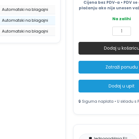
je:
Cijena bez PDV-a • PDV se 
6.999 €.
plaćanju ako nije unesen važ
Automatski na blagajni
Na zalihi
Automatski na blagajni
Preša
Automatski na blagajni
za
karton
Dodaj u košaric
TONNA25,
25
tona,
Zatraži ponudu
250kN,
bala
160
Dodaj u upit
kg
količina
🔒 Sigurna naplata • U skladu s 
🛡️ Jednogodišnja EU