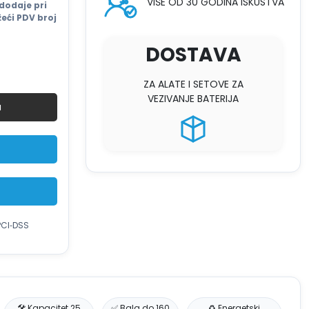
VIŠE OD 30 GODINA ISKUSTVA
6.499 €.
dodaje pri
eći PDV broj
DOSTAVA
ZA ALATE I SETOVE ZA
VEZIVANJE BATERIJA
u
PCI‑DSS
🛠️ Kapacitet 25
✅ Bala do 160
♻️ Energetski