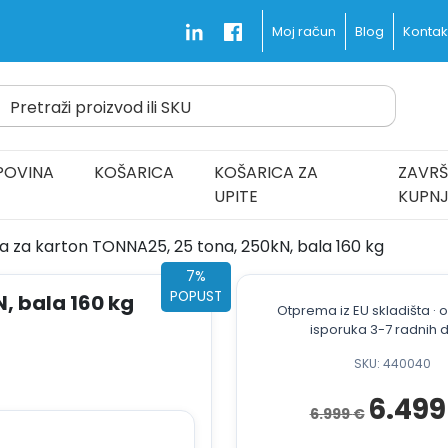
Blog
Kontakt
Moj račun
Pretraži proizvod ili SKU
d Fast and Free
POVINA
KOŠARICA
KOŠARICA ZA
ZAVRŠ
UPITE
KUPN
a za karton TONNA25, 25 tona, 250kN, bala 160 kg
7%
POPUST
, bala 160 kg
Otprema iz EU skladišta ·
isporuka 3-7 radnih 
SKU: 440040
Izvorna
6.49
6.999
€
cijena
bila