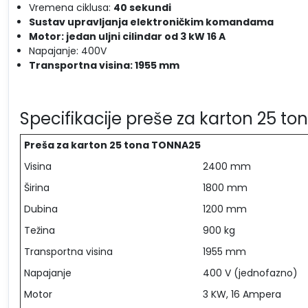
Vremena ciklusa:
40 sekundi
Sustav upravljanja elektroničkim komandama
Motor: jedan uljni cilindar od 3 kW 16 A
Napajanje: 400V
Transportna visina: 1955 mm
Specifikacije preše za karton 25 t
Preša za karton 25 tona TONNA25
Visina
2400 mm
Širina
1800 mm
Dubina
1200 mm
Težina
900 kg
Transportna visina
1955 mm
Napajanje
400 V (jednofazno)
Motor
3 KW, 16 Ampera