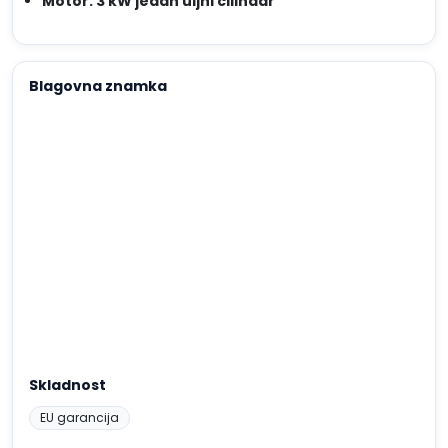
Motor: 3 kW jedan uljni cilindar
Blagovna znamka
Skladnost
EU garancija