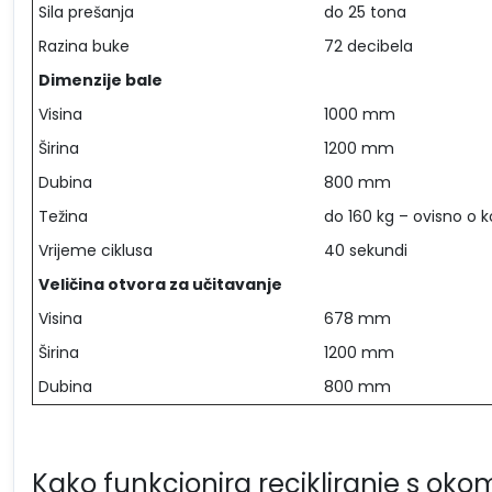
Sila prešanja
do 25 tona
Razina buke
72 decibela
Dimenzije bale
Visina
1000 mm
Širina
1200 mm
Dubina
800 mm
Težina
do 160 kg – ovisno o 
Vrijeme ciklusa
40 sekundi
Veličina otvora za učitavanje
Visina
678 mm
Širina
1200 mm
Dubina
800 mm
Kako funkcionira recikliranje s o