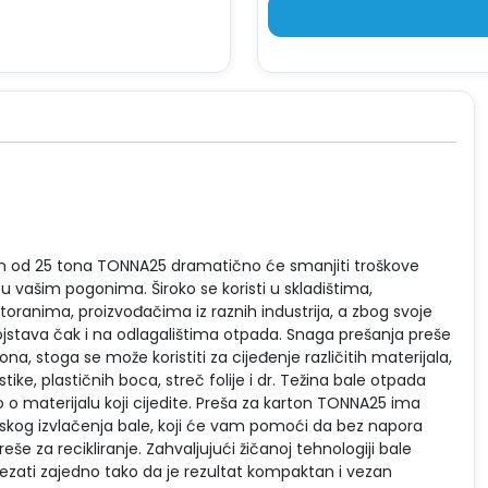
kom od 25 tona TONNA25 dramatično će smanjiti troškove
 u vašim pogonima. Široko se koristi u skladištima,
toranima, proizvođačima iz raznih industrija, a zbog svoje
vojstava čak i na odlagalištima otpada. Snaga prešanja preše
na, stoga se može koristiti za cijeđenje različitih materijala,
tike, plastičnih boca, streč folije i dr. Težina bale otpada
o o materijalu koji cijedite. Preša za karton TONNA25 ima
kog izvlačenja bale, koji će vam pomoći da bez napora
eše za recikliranje. Zahvaljujući žičanoj tehnologiji bale
zati zajedno tako da je rezultat kompaktan i vezan