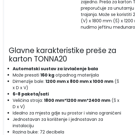
zajedno. Preša za karton T
preporučuje za unutarnju i
trajanja. Može se koristit
(V) x 1800 mm (Š) x 1200 
nudimo jeftinu međunarod
Glavne karakteristike preše za
karton TONNA20
Automatski sustav za izvlačenje bala
Može presati
160 kg
otpadnog materijala
Dimenzije bale:
1200 mm x 800 mm x 1000 mm
(Š
x D x V)
6-8 paketa/sati
Veličina stroja:
1800 mm*1200 mm*2400 mm
(Š x
D x V)
Idealno za mjesta gdje su prostor i visina ograničeni
Jednostavan za korištenje i jednostavan za
instalaciju
Razina buke: 72 decibela