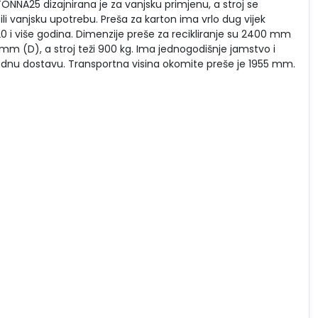
ONNA25 dizajnirana je za vanjsku primjenu, a stroj se
li vanjsku upotrebu. Preša za karton ima vrlo dug vijek
i 20 i više godina. Dimenzije preše za recikliranje su 2400 mm
mm (D), a stroj teži 900 kg. Ima jednogodišnje jamstvo i
nu dostavu. Transportna visina okomite preše je 1955 mm.