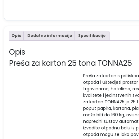
Opis
Dodatne informacije
Specifikacije
Opis
Preša za karton 25 tona TONNA25
Preša za karton s pritis
otpada i uštedjeti prostor
trgovinama, hotelima, res
kvalitete i jedinstvenih s
za karton TONNA25 je 25 to
poput papira, kartona, plas
može biti do 160 kg, ovisn
napredni sustav automats
izvadite otpadnu balu iz pr
otpada mogu se lako pove