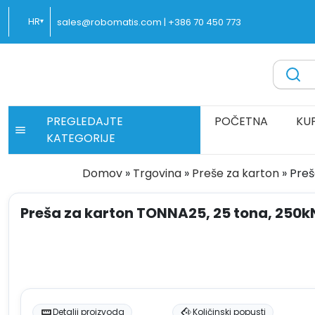
Preskoči
HR
sales@robomatis.com |
+386 70 450 773
▾
na
sadržaj
ROBOMATIS®
Battery Strapping Tools and Packing Machines Delivere
PREGLEDAJTE
POČETNA
KU
KATEGORIJE
Domov
»
Trgovina
»
Preše za karton
»
Preš
Preša za karton TONNA25, 25 tona, 250kN
Detalji proizvoda
Količinski popusti