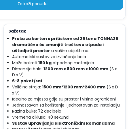
Zatraži ponudu
Sažetak
Preša za karton s pritiskom od 25 tona TONNA25
dramatično
će smanjiti troškove otpada i
uštedjeti prostor
u vašim objektima.
Automatski sustav za izvlačenje bala
Može balirati
160 kg
otpadnog materijala
Dimenzije bale:
1200 mm x 800 mm x 1000 mm
(Š x
D x V)
6-8 paket/sat
Veličina stroja:
1800 mm*1200 mm*2400 mm
(Š x D
x V)
Idealno za mjesta gdje su prostor i visina ograničeni
Jednostavan za korištenje i jednostavan za instalaciju
Razina buke: 72 decibela
Vremena ciklusa: 40 sekundi
Sustav upravljanja elektroničkim komandama