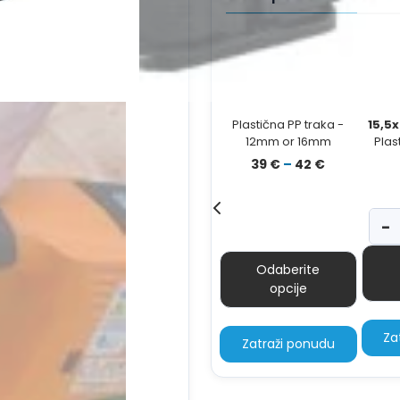
Plastična PP traka -
15,5
12mm or 16mm
Plas
12
Raspon
39
€
–
42
€
16
cijena:
od
39 €
−
do
42 €
Odaberite
opcije
Za
Zatraži ponudu