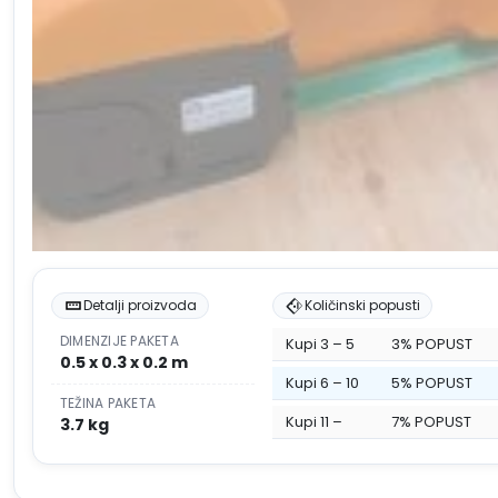
Detalji proizvoda
Količinski popusti
DIMENZIJE PAKETA
Kupi 3 – 5
3% POPUST
0.5 x 0.3 x 0.2 m
Kupi 6 – 10
5% POPUST
TEŽINA PAKETA
Kupi 11 –
7% POPUST
3.7 kg