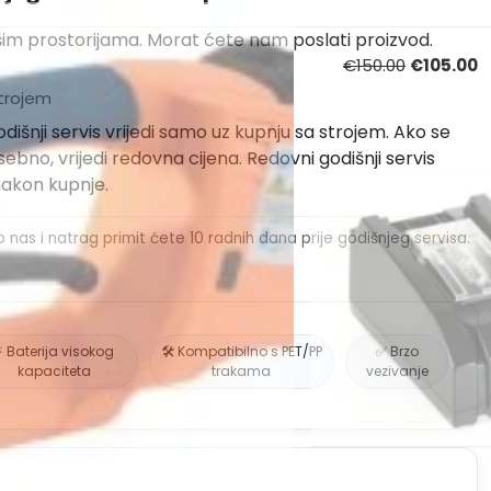
ašim prostorijama. Morat ćete nam poslati proizvod.
€150.00
€105.00
strojem
dišnji servis vrijedi samo uz kupnju sa strojem. Ako se
ebno, vrijedi redovna cijena. Redovni godišnji servis
nakon kupnje.
as i natrag primit ćete 10 radnih dana prije godišnjeg servisa.
⚡ Baterija visokog
🛠️ Kompatibilno s PET/PP
✅ Brzo
kapaciteta
trakama
vezivanje