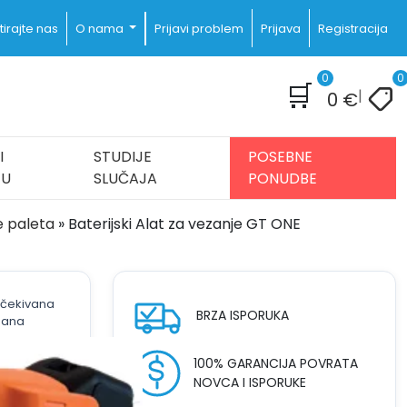
irajte nas
O nama
Prijavi problem
Prijava
Registracija
0
0
🛒
|
0
€
I
STUDIJE
POSEBNE
JU
SLUČAJA
PONUDBE
e paleta
»
Baterijski Alat za vezanje GT ONE
 očekivana
BRZA ISPORUKA
dana
100% GARANCIJA POVRATA
NOVCA I ISPORUKE
Trenutna
9
€
cijena