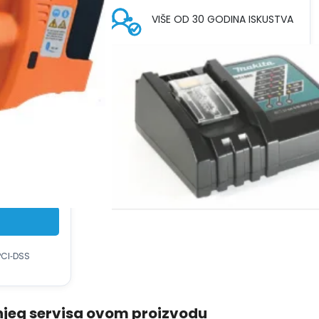
je:
VIŠE OD 30 GODINA ISKUSTVA
1.939 €.
dodaje pri
eći PDV broj
DOSTAVA
ZA ALATE I SETOVE ZA
VEZIVANJE BATERIJA
u
PCI‑DSS
njeg servisa ovom proizvodu