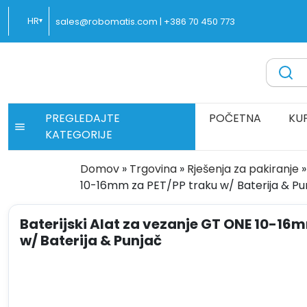
Preskoči
HR
sales@robomatis.com |
+386 70 450 773
▾
na
sadržaj
ROBOMATIS®
Battery Strapping Tools and Packing Machines Delivere
PREGLEDAJTE
POČETNA
KU
KATEGORIJE
Domov
»
Trgovina
»
Rješenja za pakiranje
»
10-16mm za PET/PP traku w/ Baterija & Pu
Baterijski Alat za vezanje GT ONE 10-16
w/ Baterija & Punjač