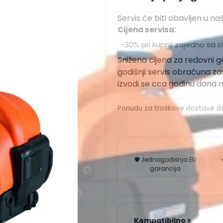
Servis će biti obavljen u n
Cijena servisa:
−30% pri kupnji zajedno sa 
Snižena cijena za redovni go
godišnji servis obračuna zas
izvodi se cca godinu dana 
Ponudu za troškove dostave do n
🛡️ Jednogodišnja EU
garancija
Kompatibilno s