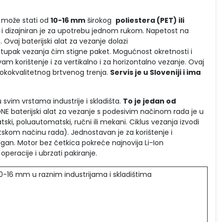
ga može stati od
10-16 mm
širokog
poliestera (PET) ili
an i dizajniran je za upotrebu jednom rukom. Napetost na
. Ovaj baterijski alat za vezanje dolazi
tupak vezanja čim stigne paket. Mogućnost okretnosti i
 korištenje i za vertikalno i za horizontalno vezanje. Ovaj
isokokvalitetnog brtvenog trenja.
Servis je u Sloveniji
i ima
 svim vrstama industrije i skladišta.
To je jedan od
NE baterijski alat za vezanje s podesivim načinom rada je u
i, poluautomatski, ručni ili mekani. Ciklus vezanja izvodi
skom načinu rada). Jednostavan je za korištenje i
agan. Motor bez četkica pokreće najnovija Li-Ion
peracije i ubrzati pakiranje.
 10-16 mm u raznim industrijama i skladištima