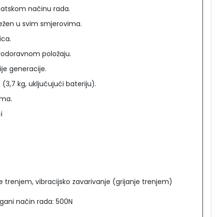
atskom načinu rada.
ežen u svim smjerovima.
ica.
i vodoravnom položaju.
ije generacije.
3,7 kg, uključujući bateriju).
ama.
i
e trenjem, vibracijsko zavarivanje (grijanje trenjem)
gani način rada: 500N