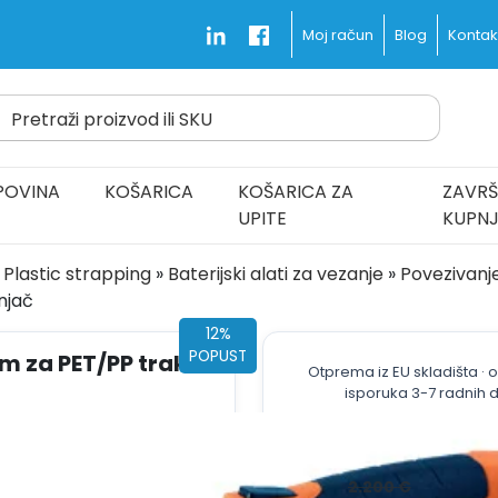
Blog
Kontakt
Moj račun
Pretraži proizvod ili SKU
d Fast and Free
POVINA
KOŠARICA
KOŠARICA ZA
ZAVRŠ
UPITE
KUPN
Plastic strapping
»
Baterijski alati za vezanje
»
Povezivanj
njač
12%
POPUST
mm za PET/PP traku
Otprema iz EU skladišta ·
isporuka 3-7 radnih 
SKU: 110070
Izvorna
1.93
2.200
€
cijena