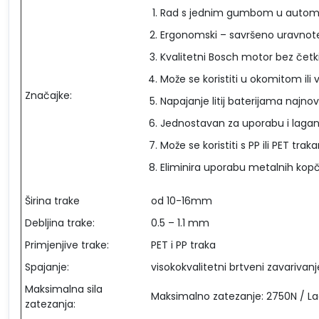
Rad s jednim gumbom u autom
Ergonomski – savršeno uravnot
Kvalitetni Bosch motor bez četk
Može se koristiti u okomitom il
Značajke:
Napajanje litij baterijama najnov
Jednostavan za uporabu i lagan (
Može se koristiti s PP ili PET trak
Eliminira uporabu metalnih kopč
Širina trake
od 10-16mm
Debljina trake:
0.5 – 1.1 mm
Primjenjive trake:
PET i PP traka
Spajanje:
visokokvalitetni brtveni zavarivanj
Maksimalna sila
Maksimalno zatezanje: 2750N / La
zatezanja: