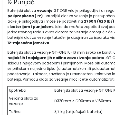
& Punjač
Baterijski alat za
vezanje
GT ONE vrlo je prilagodljiv i u nje
polipropilena (PP)
. Baterijski alat za vezanje je pristupač
trake je prilagodljiva i može se postaviti na
2750N (620 lbs)
s
baterijom
i
punjačem,
tako da možete započeti svoj pos
jednostavnog rada s ovim alatom za vezanje omogućit će vam
baterijski alat za vezanje također je dizajniran za isporuku v
12-mjesečno jamstvo.
Baterijski alat za vezanje GT-ONE 10-16 mm široko se koristi u
najlakših i najsigurnijih načina zavezivanja palete.
GT O
skladu s njegovom potrebom i primjenom. Može biti automatsk
se pritiskom na jednu tipku (u automatskom ili poluautomat
podešavanje. Također, savršeno je uravnotežen i relativno l
baterija. Pomoću alata za vezanje moći ćete automatizirati o
Upotreba:
Baterijski alat za vezanje GT ONE
Veličina alata za
D320mm × Š100mm × V160mm
vezanje:
Težina:
3,7 kg (uključujući bateriju)