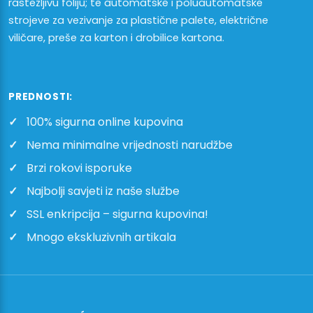
rastezljivu foliju; te automatske i poluautomatske
strojeve za vezivanje za plastične palete, električne
viličare, preše za karton i drobilice kartona.
PREDNOSTI:
100% sigurna online kupovina
Nema minimalne vrijednosti narudžbe
Brzi rokovi isporuke
Najbolji savjeti iz naše službe
SSL enkripcija – sigurna kupovina!
Mnogo ekskluzivnih artikala