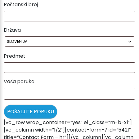
Poštanski broj
Država
Predmet
Vaša poruka
POŠALJITE PORUKU
[vc_row wrap_container=”yes” el_class=”m-b-xl”]
[vc_column width=”1/2″][contact-form-7 id=”5421″
title=”Contact Form – hr”][/vc_column][vc_column