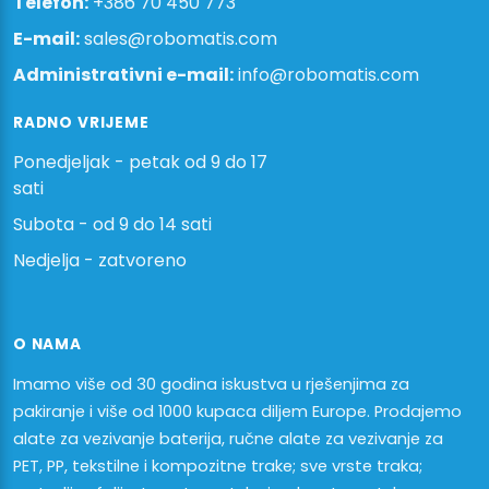
Telefon:
+386 70 450 773
E-mail:
sales@robomatis.com
Administrativni e-mail:
info@robomatis.com
RADNO VRIJEME
Ponedjeljak - petak od 9 do 17
sati
Subota - od 9 do 14 sati
Nedjelja - zatvoreno
O NAMA
Imamo više od 30 godina iskustva u rješenjima za
pakiranje i više od 1000 kupaca diljem Europe. Prodajemo
alate za vezivanje baterija, ručne alate za vezivanje za
PET, PP, tekstilne i kompozitne trake; sve vrste traka;