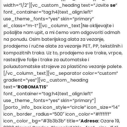
width=”1/2″][vc_custom_heading text=”Javite
se
”
font_container=”tag:h4|text_align:left”
use_theme_fonts=”yes” skin=”primary”
el_class=”m-t”][vc_column_text]Ne oklijevajte i
pošaljite nam upit, a mi ćemo vam odgovoriti odmah
na ponudu. Osim baterijskog alata za vezanje,
prodajemo i ručne alate za vezanje PET, PP, tekstilnih i
kompozitnih traka. Uz to, prodajemo sve trake, vrpce,
rastezljive folije i trake za automatske i
poluautomatske strojeve za plastično vezanje palete.
[/vc_column_text][vc_separator color=”custom”
gradient=”yes”][vc_custom_heading
text=”
ROBOMATIS
”
font_container=”tag:h4|text_align:left”
use_theme_fonts=”yes” skin=”primary”]
[porto_info_box icon_style=”circle” icon_size=”14″
icon_border_radius=”500″ icon_color=”#ffffff”
icon_color_bg=”#3b3b3b” title=”
Adresa:
Ozare 19,