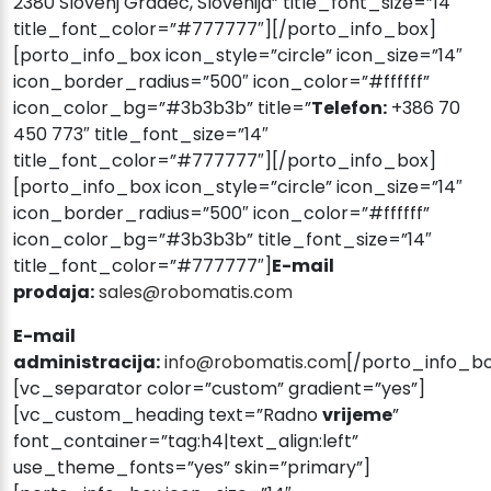
2380 Slovenj Gradec, Slovenija” title_font_size=”14″
title_font_color=”#777777″][/porto_info_box]
[porto_info_box icon_style=”circle” icon_size=”14″
icon_border_radius=”500″ icon_color=”#ffffff”
icon_color_bg=”#3b3b3b” title=”
Telefon:
+386 70
450 773″ title_font_size=”14″
title_font_color=”#777777″][/porto_info_box]
[porto_info_box icon_style=”circle” icon_size=”14″
icon_border_radius=”500″ icon_color=”#ffffff”
icon_color_bg=”#3b3b3b” title_font_size=”14″
title_font_color=”#777777″]
E-mail
prodaja:
sales@robomatis.com
E-mail
administracija:
info@robomatis.com
[/porto_info_b
[vc_separator color=”custom” gradient=”yes”]
[vc_custom_heading text=”Radno
vrijeme
”
font_container=”tag:h4|text_align:left”
use_theme_fonts=”yes” skin=”primary”]